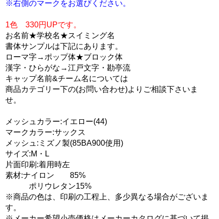
※右側のマークをお選びください。
1色 330円UPです。
お名前★学校名★スイミング名
書体サンプルは下記にあります。
ローマ字→ポップ体★ブロック体
漢字・ひらがな→江戸文字・勘亭流
キャップ名前&チーム名については
商品カテゴリー下の(お問い合わせ)よりご相談下さいま
せ。
メッシュカラー:イエロー(44)
マークカラー:サックス
メッシュ:ミズノ製(85BA900使用)
サイズ:M・L
片面印刷:着用時左
素材:ナイロン 85%
ポリウレタン15%
※商品の色は、印刷の工程上、多少異なる場合がございま
す。
※メーカー希望小売価格はメーカーカタログに基づいて掲