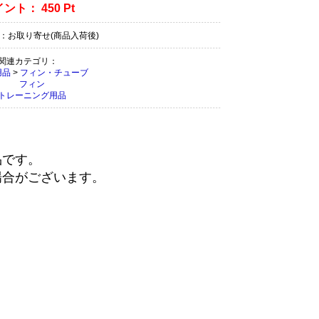
イント：
450
Pt
：お取り寄せ(商品入荷後)
関連カテゴリ：
用品
>
フィン・チューブ
フィン
トレーニング用品
品です。
場合がございます。