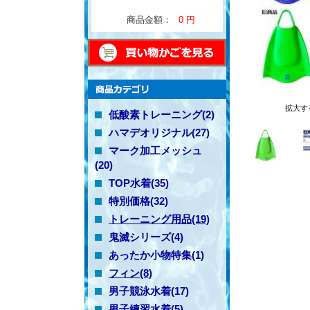
商品金額：
0 円
拡大す
低酸素トレーニング(2)
ハマデオリジナル(27)
マーク加工メッシュ
(20)
TOP水着(35)
特別価格(32)
トレーニング用品(19)
鬼滅シリーズ(4)
あったか小物特集(1)
フィン(8)
男子競泳水着(17)
男子練習水着(5)