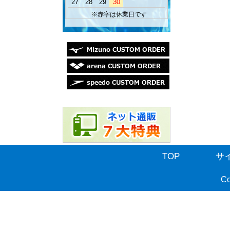
27
28
29
30
※赤字は休業日です
TOP
サ
Co